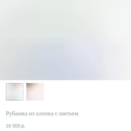
Рубашка из хлопка с шитьем
16 300
р.