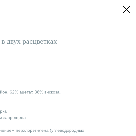
 в двух расцветках
йон, 62% ацетат, 38% вискоза.
ирка
ки запрещена
нением перхлорэтилена (углеводородных