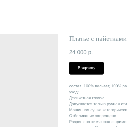
Платье с пайетками
24 000
р.
В корзину
состав: 100% вельвет, 100% ра
уход:
Деликатная глажка
Допускается только ручная ст
Машинная сушка категоричес
Отбеливание запрещено
Разрешена химчистка с приме