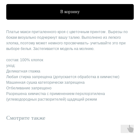
В корзину
Платье макси приталенного кроя с цветочным принтом . Вырезы по
бокам визуально подчеркнут вашу талию. Выполнено из легкого
хлопка, поэтому может немного просвечивать- учитывайте это при
выборе белья. Застегивается модель на молнию.
состав: 100% хлопок
уход:
Деликатная глажка
Любая стирка запрещена (допускается обработка в химчистке)
Машинная сушка категорически запрещена
Отбеливание запрещено
Разрешена химчистка с применением перхлорэтилена
(углеводородных растворителей) щадящий режим
Смотрите также