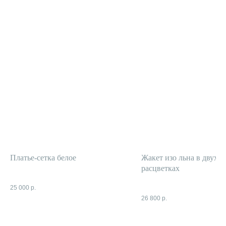
Платье-сетка белое
Жакет изо льна в двух
расцветках
25 000
р.
26 800
р.