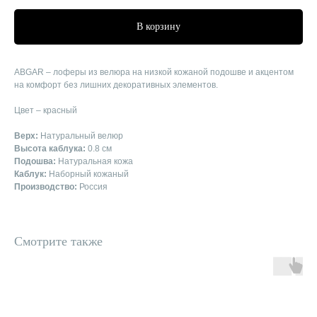
В корзину
ABGAR – лоферы из велюра на низкой кожаной подошве и акцентом
на комфорт без лишних декоративных элементов.
Цвет – красный
Верх:
Натуральный велюр
Высота каблука:
0.8 см
Подошва:
Натуральная кожа
Каблук:
Наборный кожаный
Производство:
Россия
Смотрите также