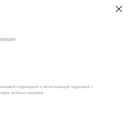
имние
еховой подкладкой и нескользящей подошвой с
 пара зелёных шнурков