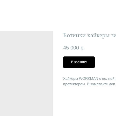
Ботинки хайкеры з
45 000
р.
В корзину
Хайкеры WORKMAN с полной м
протектором. В комплекте доп